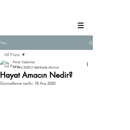
Yazı
All Posts
Pinar Taskinlar
All Posts
17 Ara 2020
2 dakikada okunur
Hayat Amacın Nedir?
mailing
Güncelleme tarihi:
18 Ara 2020