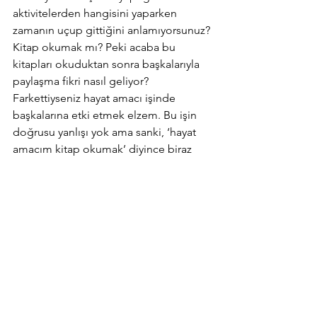
aktivitelerden hangisini yaparken 
zamanın uçup gittiğini anlamıyorsunuz? 
Kitap okumak mı? Peki acaba bu 
kitapları okuduktan sonra başkalarıyla 
paylaşma fikri nasıl geliyor? 
Farkettiyseniz hayat amacı işinde 
başkalarına etki etmek elzem. Bu işin 
doğrusu yanlışı yok ama sanki, ‘hayat 
amacım kitap okumak’ diyince biraz 
fazla tek taraflı kalıyor. ‘Kitap okumak ve 
okumaya teşvik etmek’ biraz daha iyi 
gelmiyor mu sizce de kulağa?
Sağlıklı olmak için brokolinizi yine yiyin, 
ben yemeyin demiyorum. Ama bu işin 
yiyeceklerden ibaret olmadığını da 
bilin. Sağlığın sadece yiyeceklerden 