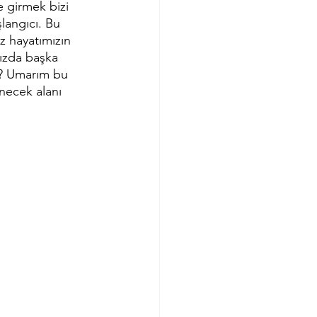
e girmek bizi 
şlangıcı. Bu 
z hayatımızın 
ızda başka 
z? Umarım bu 
önecek alanı 