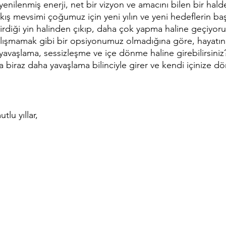
yenilenmiş enerji, net bir vizyon ve amacını bilen bir hald
k kış mevsimi çoğumuz için yeni yılın ve yeni hedeflerin ba
rdiği yin halinden çıkıp, daha çok yapma haline geçiyoru
Çalışmamak gibi bir opsiyonumuz olmadığına göre, hayatın
 yavaşlama, sessizleşme ve içe dönme haline girebilirsini
la biraz daha yavaşlama bilinciyle girer ve kendi içinize d
lu yıllar,