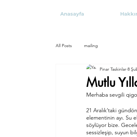
Anasayfa
Hakkı
All Posts
mailing
Pinar Taskinlar
8 Şu
Mutlu Yıll
Merhaba sevgili qigo
21 Aralık’taki gündö
elementinin ayı. Su 
söylüyor bize. Gecele
sessizleşip, suyun bi