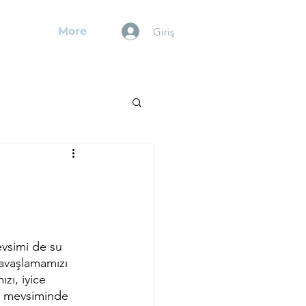
More
Giriş
evsimi de su 
avaşlamamızı 
zı, iyice 
ış mevsiminde 