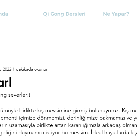
nda
Qi Gong Dersleri
Ne Yapar?
b 2022
1 dakikada okunur
ar!
ng severler:)
nümüyle birlikte kış mevsimine girmiş bulunuyoruz. Kış m
elementi içimize dönmemizi, derinliğimize bakmamızı ve y
rin uzamasıyla birlikte artan karanlığımızla arkadaş olmamı
lgeliğini duymamızı istiyor bu mevsim. İdeal hayatlarda k