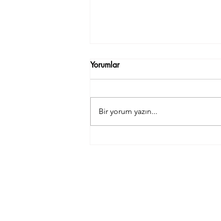
Yorumlar
Bir yorum yazın...
Teşekkürler Tulumba Tatlısı