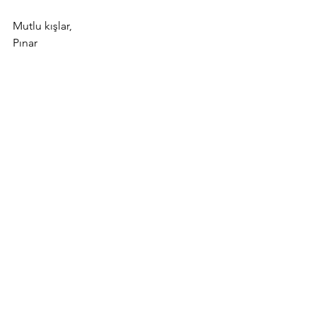
Mutlu kışlar,
Pınar
mailing
Hepsini Gör
Son Yazılar