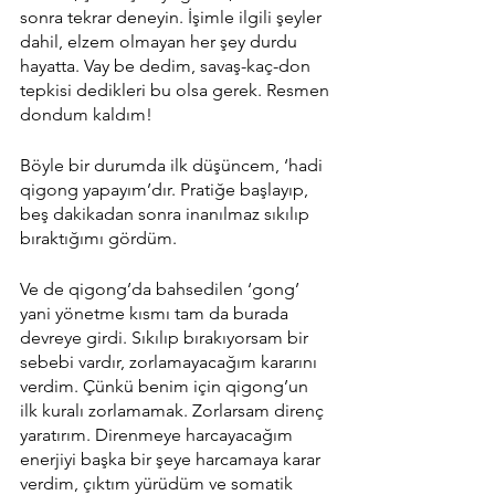
sonra tekrar deneyin. İşimle ilgili şeyler 
dahil, elzem olmayan her şey durdu 
hayatta. Vay be dedim, savaş-kaç-don 
tepkisi dedikleri bu olsa gerek. Resmen 
dondum kaldım! 
Böyle bir durumda ilk düşüncem, ‘hadi 
qigong yapayım’dır. Pratiğe başlayıp, 
beş dakikadan sonra inanılmaz sıkılıp 
bıraktığımı gördüm. 
Ve de qigong’da bahsedilen ‘gong’ 
yani yönetme kısmı tam da burada 
devreye girdi. Sıkılıp bırakıyorsam bir 
sebebi vardır, zorlamayacağım kararını 
verdim. Çünkü benim için qigong’un 
ilk kuralı zorlamamak. Zorlarsam direnç 
yaratırım. Direnmeye harcayacağım 
enerjiyi başka bir şeye harcamaya karar 
verdim, çıktım yürüdüm ve somatik 