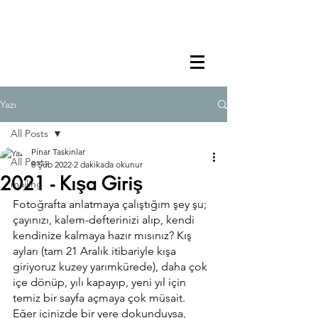
Yazı
All Posts
Pinar Taskinlar
All Posts
8 Şub 2022
2 dakikada okunur
2021 - Kışa Giriş
mailing
Fotoğrafta anlatmaya çalıştığım şey şu; 
çayınızı, kalem-defterinizi alıp, kendi 
kendinize kalmaya hazır mısınız? Kış 
ayları (tam 21 Aralık itibariyle kışa 
giriyoruz kuzey yarımkürede), daha çok 
içe dönüp, yılı kapayıp, yeni yıl için 
temiz bir sayfa açmaya çok müsait. 
Eğer içinizde bir yere dokunduysa, 